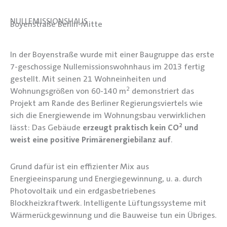
NULLEMISSIONSHAUS
Boyenstraße Berlin-Mitte
In der Boyenstraße wurde mit einer Baugruppe das erste
7-geschossige Nullemissionswohnhaus im 2013 fertig
gestellt. Mit seinen 21 Wohneinheiten und
2
Wohnungsgrößen von 60-140 m
demonstriert das
Projekt am Rande des Berliner Regierungsviertels wie
sich die Energiewende im Wohnungsbau verwirklichen
2
lässt: Das Gebäude
erzeugt praktisch kein CO
und
weist eine positive Primärenergiebilanz auf
.
Grund dafür ist ein effizienter Mix aus
Energieeinsparung und Energiegewinnung, u. a. durch
Photovoltaik und ein erdgasbetriebenes
Blockheizkraftwerk. Intelligente Lüftungssysteme mit
Wärmerückgewinnung und die Bauweise tun ein Übriges.