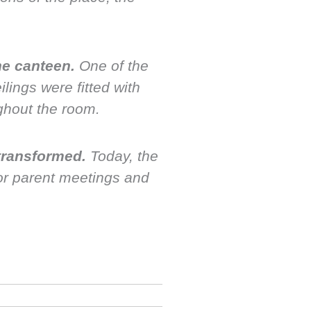
he canteen.
One of the
lings were fitted with
ghout the room.
transformed.
Today, the
for parent meetings and