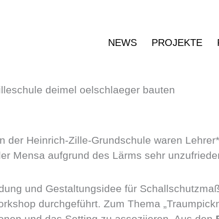
NEWS
PROJEKTE
er Heinrich-Zille-Grundschule waren Lehrer*i
 der Mensa aufgrund des Lärms sehr unzufriede
indung und Gestaltungsidee für Schallschutzm
Workshop durchgeführt. Zum Thema „Traumpickn
rsonen und das Setting zu assoziieren. Aus den