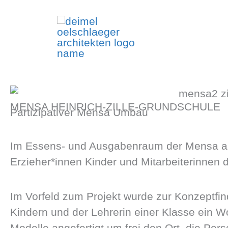
Zum
Inhalt
springen
MENSA HEINRICH-ZILLE-GRUNDSCHULE
Partizipativer Mensa Umbau
Im Essens- und Ausgabenraum der Mensa an d
Erzieher*innen Kinder und Mitarbeiterinnen
Im Vorfeld zum Projekt wurde zur Konzeptf
Kindern und der Lehrerin einer Klasse ein 
Modelle angefertigt um frei den Ort, die Pe