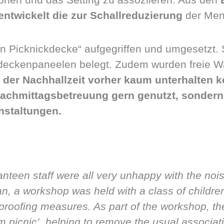
wickelt die zur Schallreduzierung
der Men
en Picknickdecke“ aufgegriffen und umgesetzt.
zdeckenpaneelen belegt. Zudem wurden freie
er Nachhallzeit vorher kaum unterhalten ko
achmittagsbetreuung gern genutzt, sondern
nstaltungen.
nteen staff were all very unhappy with the noise
n, a workshop was held with a class of children
roofing measures. As part of the workshop, the
picnic’, helping to remove the usual associati