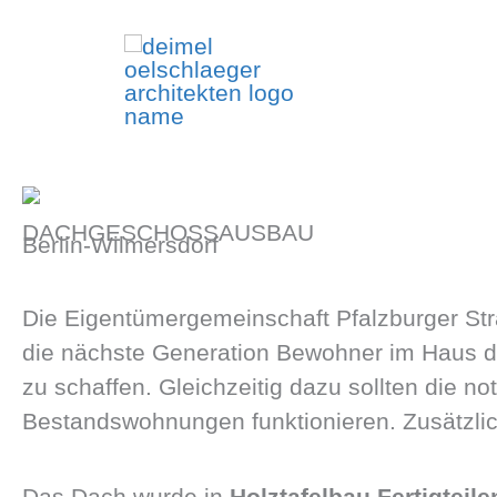
Zum
Inhalt
springen
DACHGESCHOSSAUSBAU
Berlin-Wilmersdorf
Die Eigentümergemeinschaft Pfalzburger Str
die nächste Generation Bewohner im Haus
zu schaffen. Gleichzeitig dazu sollten die 
Bestandswohnungen funktionieren. Zusätzli
Das Dach wurde in
Holztafelbau Fertigteil